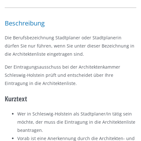
-
/
a
Beschreibung
u
s
Die Berufsbezeichnung Stadtplaner oder Stadtplanerin
b
dürfen Sie nur führen, wenn Sie unter dieser Bezeichnung in
l
die Architektenliste eingetragen sind.
e
Der Eintragungsausschuss bei der Architektenkammer
n
Schleswig-Holstein prüft und entscheidet über Ihre
d
Eintragung in die Architektenliste.
e
n
Kurztext
Wer in Schleswig-Holstein als Stadtplaner/in tätig sein
möchte, der muss die Eintragung in die Architektenliste
beantragen.
Vorab ist eine Anerkennung durch die Architekten- und