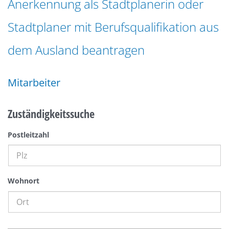
Anerkennung als Stadtplanerin oder
n
a
g
Stadtplaner mit Berufsqualifikation aus
t
e
i
n
dem Ausland beantragen
o
n
Mitarbeiter
Zuständigkeitssuche
Postleitzahl
Wohnort