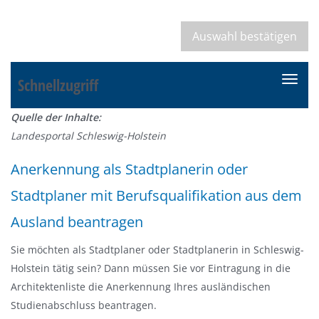
Schnellzugriff
N
a
Quelle der Inhalte:
v
Landesportal Schleswig-Holstein
i
g
Anerkennung als Stadtplanerin oder
a
Stadtplaner mit Berufsqualifikation aus dem
t
i
Ausland beantragen
o
n
Sie möchten als Stadtplaner oder Stadtplanerin in Schleswig-
e
Holstein tätig sein? Dann müssen Sie vor Eintragung in die
i
Architektenliste die Anerkennung Ihres ausländischen
n
Studienabschluss beantragen.