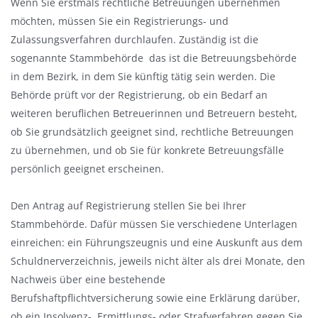
Wenn Sie erstmals rechtliche Betreuungen übernehmen
a
möchten, müssen Sie ein Registrierungs- und
u
Zulassungsverfahren durchlaufen. Zuständig ist die
s
sogenannte Stammbehörde  das ist die Betreuungsbehörde
b
in dem Bezirk, in dem Sie künftig tätig sein werden. Die
l
Behörde prüft vor der Registrierung, ob ein Bedarf an
e
weiteren beruflichen Betreuerinnen und Betreuern besteht,
n
ob Sie grundsätzlich geeignet sind, rechtliche Betreuungen
d
zu übernehmen, und ob Sie für konkrete Betreuungsfälle
e
persönlich geeignet erscheinen.
n
Den Antrag auf Registrierung stellen Sie bei Ihrer
Stammbehörde. Dafür müssen Sie verschiedene Unterlagen
einreichen: ein Führungszeugnis und eine Auskunft aus dem
Schuldnerverzeichnis, jeweils nicht älter als drei Monate, den
Nachweis über eine bestehende
Berufshaftpflichtversicherung sowie eine Erklärung darüber,
ob ein Insolvenz-, Ermittlungs- oder Strafverfahren gegen Sie