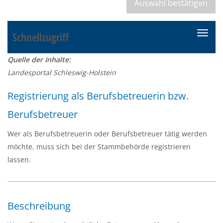
Schnellzugriff
N
a
Quelle der Inhalte:
v
Landesportal Schleswig-Holstein
i
g
Registrierung als Berufsbetreuerin bzw.
a
Berufsbetreuer
t
i
Wer als Berufsbetreuerin oder Berufsbetreuer tätig werden
o
möchte, muss sich bei der Stammbehörde registrieren
n
lassen.
e
i
n
-
Beschreibung
/