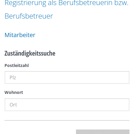
Registrierung als Berufsbetreuerin bzw.
n
a
g
Berufsbetreuer
t
e
i
n
o
Mitarbeiter
n
Zuständigkeitssuche
Postleitzahl
Wohnort