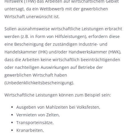
Hilfswerk (THW) das Arbeiten auf wirtschaftlichem Gebiet
a
untersagt, da ein Wettbewerb mit der gewerblichen
u
Wirtschaft unerwünscht ist.
s
b
Sollen ausnahmsweise wirtschaftliche Leistungen erbracht
l
werden (z.B. in Form von Hilfsleistungen), erfordern diese
e
eine Bescheinigung der zuständigen Industrie- und
n
Handelskammer (IHK) und/oder Handwerkskammer (HWK),
d
dass die Arbeiten keine wirtschaftlich beeinträchtigenden
e
oder nachteiligen Auswirkungen auf Betriebe der
n
gewerblichen Wirtschaft haben
(Unbedenklichkeitsbescheinigung).
Wirtschaftliche Leistungen können zum Beispiel sein:
Ausgeben von Mahlzeiten bei Volksfesten,
Vermieten von Zelten,
Transporteinsätze,
Kranarbeiten,