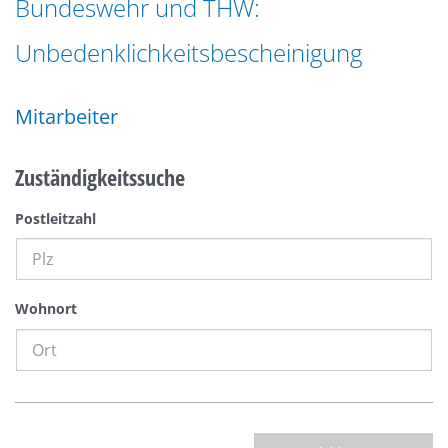
Bundeswehr und THW:
n
a
g
Unbedenklichkeitsbescheinigung
t
e
i
n
o
Mitarbeiter
n
Zuständigkeitssuche
Postleitzahl
Wohnort