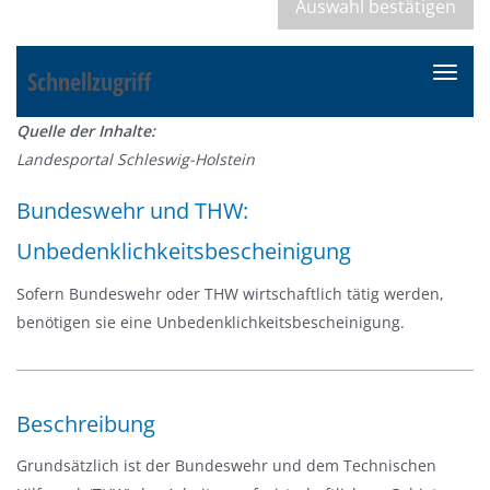
Schnellzugriff
N
a
Quelle der Inhalte:
v
Landesportal Schleswig-Holstein
i
g
Bundeswehr und THW:
a
Unbedenklichkeitsbescheinigung
t
i
Sofern Bundeswehr oder THW wirtschaftlich tätig werden,
o
benötigen sie eine Unbedenklichkeitsbescheinigung.
n
e
i
n
Beschreibung
-
Grundsätzlich ist der Bundeswehr und dem Technischen
/