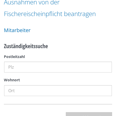
Ausnahmen von der
n
a
g
Fischereischeinpflicht beantragen
t
e
i
n
o
Mitarbeiter
n
Zuständigkeitssuche
Postleitzahl
Wohnort