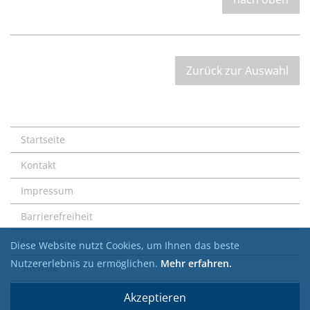
Zurück zur Auswahl
Startseite
Kontakt
Impressum
Barrierefreiheit
Datenschutz
Diese Website nutzt Cookies, um Ihnen das beste
Nutzererlebnis zu ermöglichen.
Mehr erfahren.
Sitemap
Akzeptieren