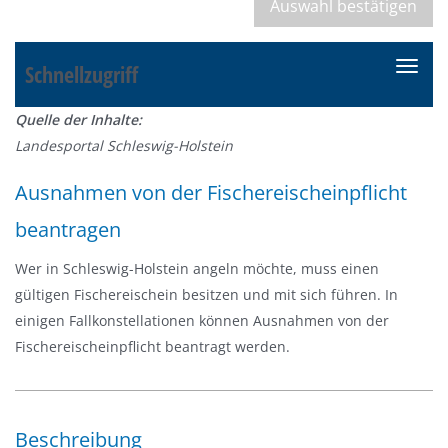
Schnellzugriff
N
a
Quelle der Inhalte:
v
Landesportal Schleswig-Holstein
i
g
Ausnahmen von der Fischereischeinpflicht
a
beantragen
t
i
Wer in Schleswig-Holstein angeln möchte, muss einen
o
gültigen Fischereischein besitzen und mit sich führen. In
n
einigen Fallkonstellationen können Ausnahmen von der
e
Fischereischeinpflicht beantragt werden.
i
n
-
/
Beschreibung