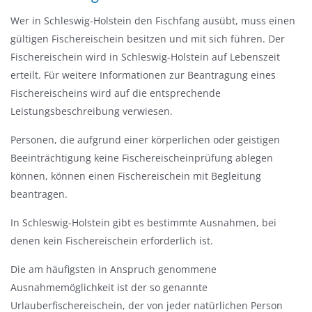
a
Wer in Schleswig-Holstein den Fischfang ausübt, muss einen
u
gültigen Fischereischein besitzen und mit sich führen. Der
s
Fischereischein wird in Schleswig-Holstein auf Lebenszeit
b
erteilt. Für weitere Informationen zur Beantragung eines
l
Fischereischeins wird auf die entsprechende
e
Leistungsbeschreibung verwiesen.
n
d
Personen, die aufgrund einer körperlichen oder geistigen
e
Beeinträchtigung keine Fischereischeinprüfung ablegen
n
können, können einen Fischereischein mit Begleitung
beantragen.
In Schleswig-Holstein gibt es bestimmte Ausnahmen, bei
denen kein Fischereischein erforderlich ist.
Die am häufigsten in Anspruch genommene
Ausnahmemöglichkeit ist der so genannte
Urlauberfischereischein, der von jeder natürlichen Person