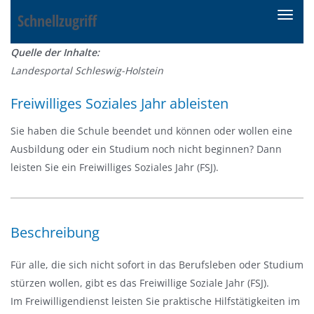
Schnellzugriff
N
a
Quelle der Inhalte:
v
Landesportal Schleswig-Holstein
i
g
Freiwilliges Soziales Jahr ableisten
a
t
Sie haben die Schule beendet und können oder wollen eine
i
Ausbildung oder ein Studium noch nicht beginnen? Dann
o
leisten Sie ein Freiwilliges Soziales Jahr (FSJ).
n
e
i
Beschreibung
n
-
Für alle, die sich nicht sofort in das Berufsleben oder Studium
/
stürzen wollen, gibt es das Freiwillige Soziale Jahr (FSJ).
a
Im Freiwilligendienst leisten Sie praktische Hilfstätigkeiten im
u