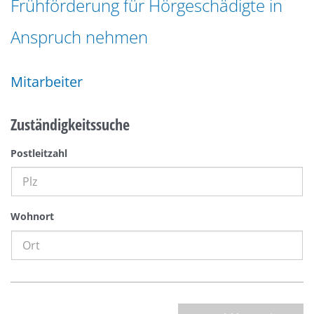
Frühförderung für Hörgeschädigte in
n
a
g
Anspruch nehmen
t
e
i
n
o
Mitarbeiter
n
Zuständigkeitssuche
Postleitzahl
Wohnort