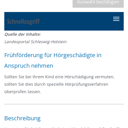
Schnellzugriff
N
a
Quelle der Inhalte:
v
Landesportal Schleswig-Holstein
i
g
Frühförderung für Hörgeschädigte in
a
Anspruch nehmen
t
i
Sollten Sie bei Ihrem Kind eine Hörschädigung vermuten,
o
sollten Sie dies durch spezielle Hörprüfungsverfahren
n
überprüfen lassen.
e
i
n
-
Beschreibung
/