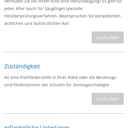
Vermuten Sie bei Ihrem Kind eine Hörschädigung? Es gibt für
a
jedes Alter (auch für Säuglinge) spezielle
u
Hörüberprüfungsverfahren. Beanspruchen Sie kompetenten
s
ärztlichen und fachärztlichen Rat!
b
l
nach oben
e
n
d
e
Zuständigkeit
n
An eine Frühförderstelle in Ihrer Nähe oder die Beratungs-
und Förderzentren der Schulen für Sinnesgeschädigte.
nach oben
erforderliche Unterlagen