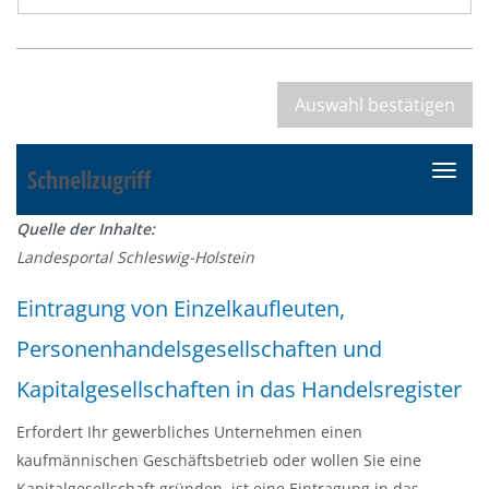
Schnellzugriff
N
a
Quelle der Inhalte:
v
Landesportal Schleswig-Holstein
i
g
Eintragung von Einzelkaufleuten,
a
Personenhandelsgesellschaften und
t
i
Kapitalgesellschaften in das Handelsregister
o
n
Erfordert Ihr gewerbliches Unternehmen einen
e
kaufmännischen Geschäftsbetrieb oder wollen Sie eine
i
Kapitalgesellschaft gründen, ist eine Eintragung in das