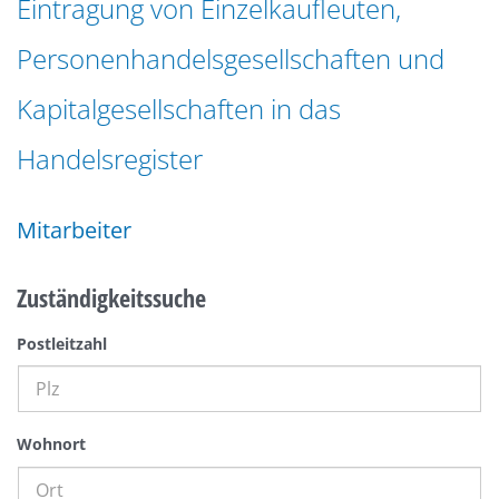
Eintragung von Einzelkaufleuten,
n
a
g
Personenhandelsgesellschaften und
t
e
i
n
Kapitalgesellschaften in das
o
n
Handelsregister
Mitarbeiter
Zuständigkeitssuche
Postleitzahl
Wohnort