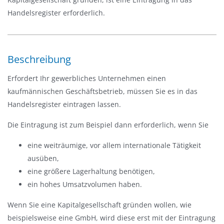
n
Handelsregister erforderlich.
-
/
a
Beschreibung
u
s
Erfordert Ihr gewerbliches Unternehmen einen
b
kaufmännischen Geschäftsbetrieb, müssen Sie es in das
l
Handelsregister eintragen lassen.
e
Die Eintragung ist zum Beispiel dann erforderlich, wenn Sie
n
d
eine weiträumige, vor allem internationale Tätigkeit
e
ausüben,
n
eine größere Lagerhaltung benötigen,
ein hohes Umsatzvolumen haben.
Wenn Sie eine Kapitalgesellschaft gründen wollen, wie
beispielsweise eine GmbH, wird diese erst mit der Eintragung