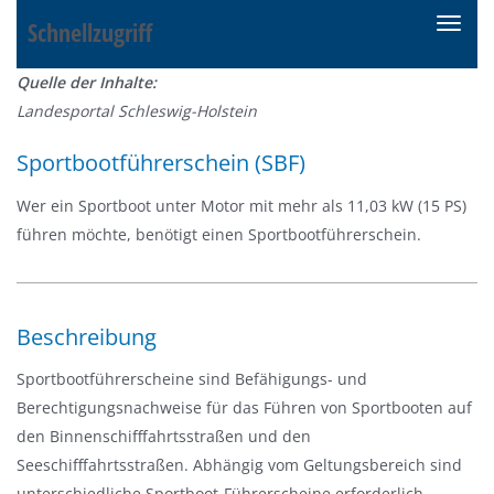
Schnellzugriff
N
a
Quelle der Inhalte:
v
Landesportal Schleswig-Holstein
i
g
Sportbootführerschein (SBF)
a
t
Wer ein Sportboot unter Motor mit mehr als 11,03 kW (15 PS)
i
führen möchte, benötigt einen Sportbootführerschein.
o
n
e
Beschreibung
i
n
Sportbootführerscheine sind Befähigungs- und
-
Berechtigungsnachweise für das Führen von Sportbooten auf
/
den Binnenschifffahrtsstraßen und den
a
Seeschifffahrtsstraßen. Abhängig vom Geltungsbereich sind
u
unterschiedliche Sportboot-Führerscheine erforderlich.