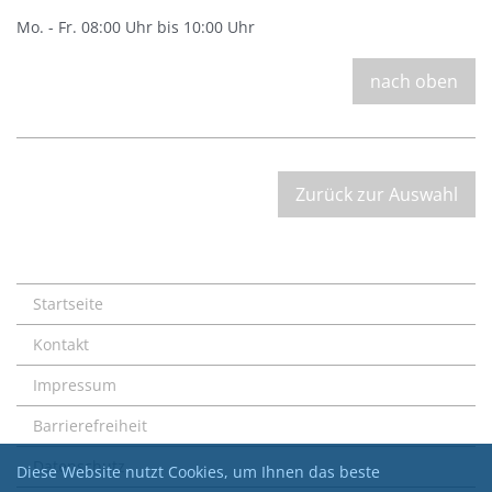
Mo. - Fr. 08:00 Uhr bis 10:00 Uhr
nach oben
Zurück zur Auswahl
Startseite
Kontakt
Impressum
Barrierefreiheit
Datenschutz
Diese Website nutzt Cookies, um Ihnen das beste