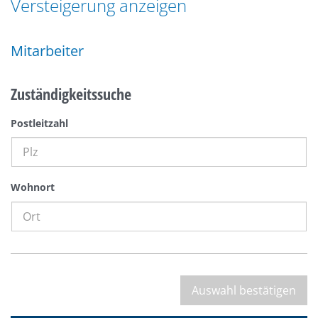
Versteigerung anzeigen
n
a
g
t
e
Mitarbeiter
i
n
o
n
Zuständigkeitssuche
Postleitzahl
Wohnort