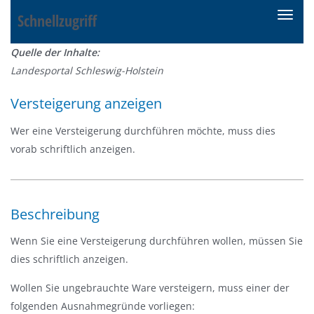
Schnellzugriff
N
a
Quelle der Inhalte:
v
Landesportal Schleswig-Holstein
i
g
Versteigerung anzeigen
a
t
Wer eine Versteigerung durchführen möchte, muss dies
i
vorab schriftlich anzeigen.
o
n
e
Beschreibung
i
n
Wenn Sie eine Versteigerung durchführen wollen, müssen Sie
-
dies schriftlich anzeigen.
/
Wollen Sie ungebrauchte Ware versteigern, muss einer der
a
folgenden Ausnahmegründe vorliegen:
u