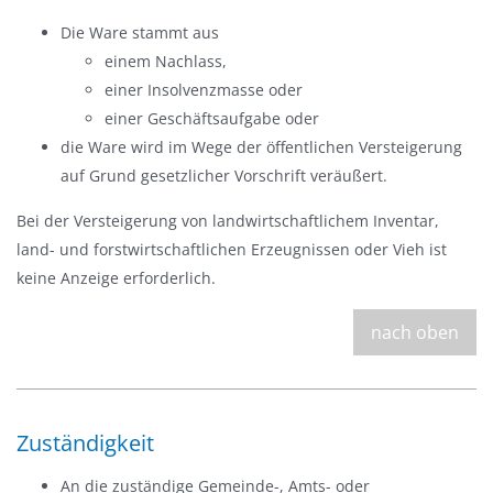
s
Die Ware stammt aus
b
einem Nachlass,
l
einer Insolvenzmasse oder
e
einer Geschäftsaufgabe oder
n
die Ware wird im Wege der öffentlichen Versteigerung
d
auf Grund gesetzlicher Vorschrift veräußert.
e
Bei der Versteigerung von landwirtschaftlichem Inventar,
n
land- und forstwirtschaftlichen Erzeugnissen oder Vieh ist
keine Anzeige erforderlich.
nach oben
Zuständigkeit
An die zuständige Gemeinde-, Amts- oder