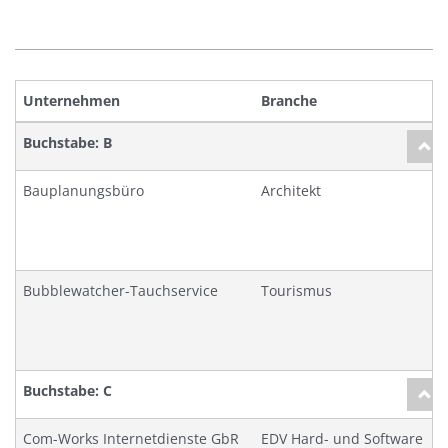
Unternehmen
Branche
O
Buchstabe: B
Bauplanungsbüro
Architekt
D
Bubblewatcher-Tauchservice
Tourismus
A
Buchstabe: C
Com-Works Internetdienste GbR
EDV Hard- und Software
H