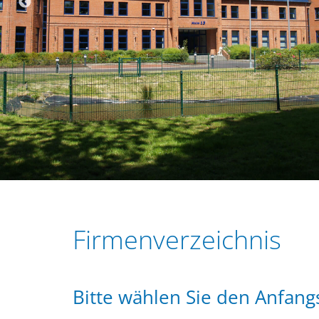
r
e
i
n
n
g
e
n
Firmenverzeichnis
Bitte wählen Sie den Anfan