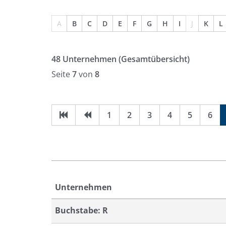
A
B
C
D
E
F
G
H
I
J
K
L
48 Unternehmen
(Gesamtübersicht)
Seite
7
von
8
1
2
3
4
5
6
Unternehmen
Buchstabe: R