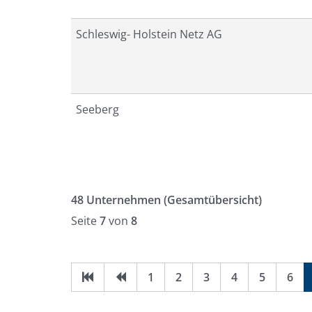
Schleswig- Holstein Netz AG
Seeberg
48 Unternehmen
(Gesamtübersicht)
Seite
7
von
8
1
2
3
4
5
6