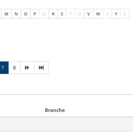
M
N
O
P
Q
R
S
T
U
V
W
X
Y
Z
7
8
Branche