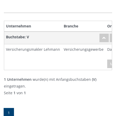
Unternehmen
Branche
Ort
Buchstabe: V
Versicherungsmakler Lehmann
Versicherungsgewerbe
Dam
Meh
1 Unternehmen
wurde(n) mit Anfangsbuchstaben
(V)
eingetragen.
Seite
1
von
1
1