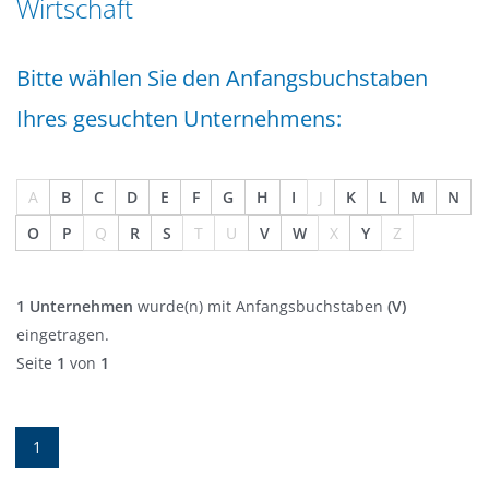
Wirtschaft
n
a
g
t
e
Bitte wählen Sie den Anfangsbuchstaben
i
n
o
Ihres gesuchten Unternehmens:
n
A
B
C
D
E
F
G
H
I
J
K
L
M
N
O
P
Q
R
S
T
U
V
W
X
Y
Z
1 Unternehmen
wurde(n) mit Anfangsbuchstaben
(V)
eingetragen.
Seite
1
von
1
1