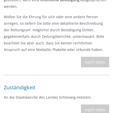
s
werden.
b
Wollen Sie die Ehrung für sich oder eine andere Person
l
anregen, so liefern Sie bitte eine detaillierte Beschreibung
e
der Rettungsart  möglichst durch Bestätigung Dritter,
n
gegebenenfalls durch Zeitungsberichte, untermauert. Bitte
d
beachten Sie aber auch, dass Sie keinen rechtlichen
e
Anspruch auf eine Medaille, Plakette oder Urkunde haben.
n
nach oben
Zuständigkeit
An die Staatskanzlei des Landes Schleswig-Holstein.
nach oben