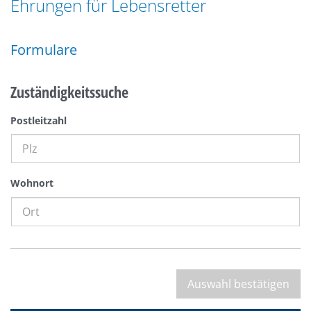
Ehrungen für Lebensretter
n
a
g
t
e
Formulare
i
n
o
n
Zuständigkeitssuche
Postleitzahl
Wohnort