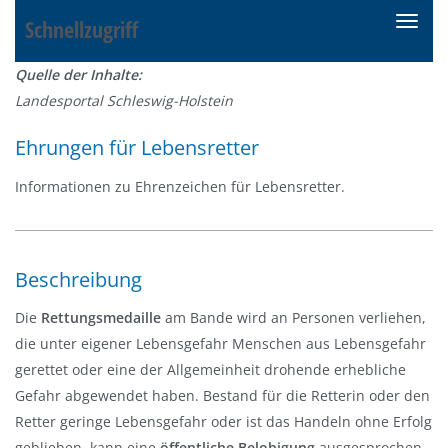
Schnellzugriff
N
a
Quelle der Inhalte:
v
Landesportal Schleswig-Holstein
i
g
Ehrungen für Lebensretter
a
t
Informationen zu Ehrenzeichen für Lebensretter.
i
o
n
Beschreibung
e
i
Die
Rettungsmedaille
am Bande wird an Personen verliehen,
n
die unter eigener Lebensgefahr Menschen aus Lebensgefahr
-
gerettet oder eine der Allgemeinheit drohende erhebliche
/
Gefahr abgewendet haben. Bestand für die Retterin oder den
a
Retter geringe Lebensgefahr oder ist das Handeln ohne Erfolg
u
geblieben, kann eine
öffentliche Belobigung
ausgesprochen