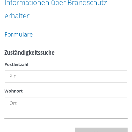
Informationen über Brandschutz
n
a
g
erhalten
t
e
i
n
o
Formulare
n
Zuständigkeitssuche
Postleitzahl
Wohnort