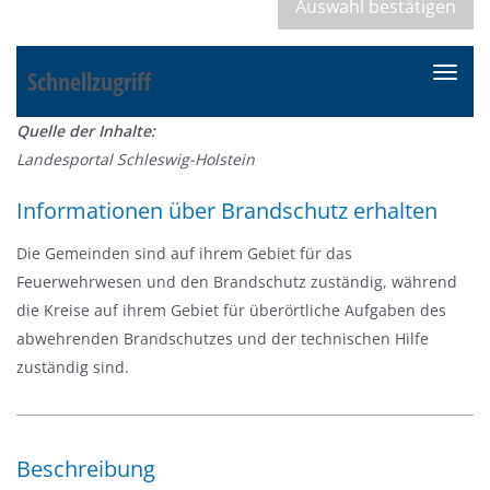
Schnellzugriff
N
a
Quelle der Inhalte:
v
Landesportal Schleswig-Holstein
i
g
Informationen über Brandschutz erhalten
a
t
Die Gemeinden sind auf ihrem Gebiet für das
i
Feuerwehrwesen und den Brandschutz zuständig, während
o
die Kreise auf ihrem Gebiet für überörtliche Aufgaben des
n
abwehrenden Brandschutzes und der technischen Hilfe
e
zuständig sind.
i
n
-
Beschreibung
/