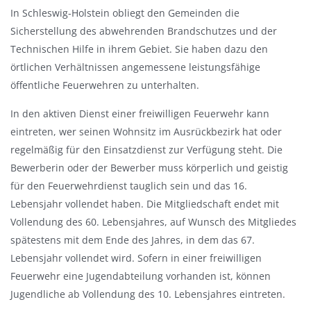
a
In Schleswig-Holstein obliegt den Gemeinden die
u
Sicherstellung des abwehrenden Brandschutzes und der
s
Technischen Hilfe in ihrem Gebiet. Sie haben dazu den
b
örtlichen Verhältnissen angemessene leistungsfähige
l
öffentliche Feuerwehren zu unterhalten.
e
In den aktiven Dienst einer freiwilligen Feuerwehr kann
n
eintreten, wer seinen Wohnsitz im Ausrückbezirk hat oder
d
regelmäßig für den Einsatzdienst zur Verfügung steht. Die
e
Bewerberin oder der Bewerber muss körperlich und geistig
n
für den Feuerwehrdienst tauglich sein und das 16.
Lebensjahr vollendet haben. Die Mitgliedschaft endet mit
Vollendung des 60. Lebensjahres, auf Wunsch des Mitgliedes
spätestens mit dem Ende des Jahres, in dem das 67.
Lebensjahr vollendet wird. Sofern in einer freiwilligen
Feuerwehr eine Jugendabteilung vorhanden ist, können
Jugendliche ab Vollendung des 10. Lebensjahres eintreten.