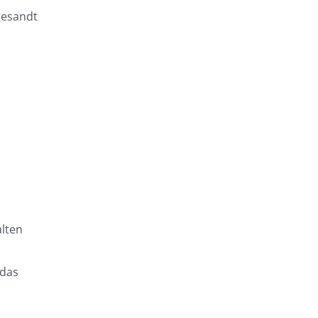
gesandt
alten
 das