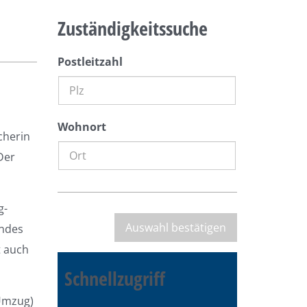
Zuständigkeitssuche
Postleitzahl
Wohnort
cherin
Der
g-
andes
t auch
Schnellzugriff
Umzug)