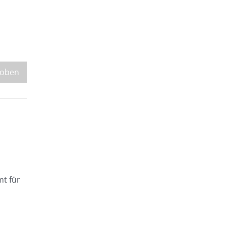
 oben
mt für