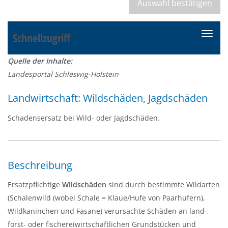
Schnellzugriff
N
a
Quelle der Inhalte:
v
Landesportal Schleswig-Holstein
i
g
Landwirtschaft: Wildschäden, Jagdschäden
a
t
Schadensersatz bei Wild- oder Jagdschäden.
i
o
n
Beschreibung
e
i
Ersatzpflichtige
Wildschäden
sind durch bestimmte Wildarten
n
(Schalenwild (wobei Schale = Klaue/Hufe von Paarhufern),
-
Wildkaninchen und Fasane) verursachte Schäden an land-,
/
forst- oder fischereiwirtschaftlichen Grundstücken und