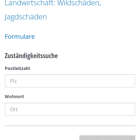
Landwirtschaft: Wildschäden,
n
a
g
Jagdschäden
t
e
i
n
o
Formulare
n
Zuständigkeitssuche
Postleitzahl
Wohnort