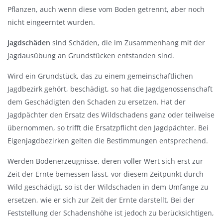
a
Pflanzen, auch wenn diese vom Boden getrennt, aber noch
u
nicht eingeerntet wurden.
s
Jagdschäden
sind Schäden, die im Zusammenhang mit der
b
Jagdausübung an Grundstücken entstanden sind.
l
e
Wird ein Grundstück, das zu einem gemeinschaftlichen
n
Jagdbezirk gehört, beschädigt, so hat die Jagdgenossenschaft
d
dem Geschädigten den Schaden zu ersetzen. Hat der
e
Jagdpächter den Ersatz des Wildschadens ganz oder teilweise
n
übernommen, so trifft die Ersatzpflicht den Jagdpächter. Bei
Eigenjagdbezirken gelten die Bestimmungen entsprechend.
Werden Bodenerzeugnisse, deren voller Wert sich erst zur
Zeit der Ernte bemessen lässt, vor diesem Zeitpunkt durch
Wild geschädigt, so ist der Wildschaden in dem Umfange zu
ersetzen, wie er sich zur Zeit der Ernte darstellt. Bei der
Feststellung der Schadenshöhe ist jedoch zu berücksichtigen,