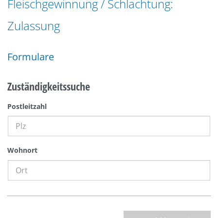
Fleischgewinnung / Schlachtung:
n
a
g
Zulassung
t
e
i
n
o
Formulare
n
Zuständigkeitssuche
Postleitzahl
Wohnort