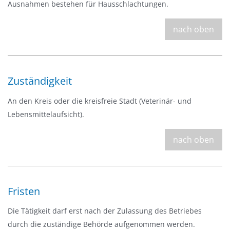
Ausnahmen bestehen für Hausschlachtungen.
a
u
nach oben
s
b
l
e
Zuständigkeit
n
d
An den Kreis oder die kreisfreie Stadt (Veterinär- und
e
Lebensmittelaufsicht).
n
nach oben
Fristen
Die Tätigkeit darf erst nach der Zulassung des Betriebes
durch die zuständige Behörde aufgenommen werden.