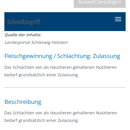
Schnellzugriff
N
a
Quelle der Inhalte:
v
Landesportal Schleswig-Holstein
i
g
Fleischgewinnung / Schlachtung: Zulassung
a
t
Das Schlachten von als Haustieren gehaltenen Nutztieren
i
bedarf grundsätzlich einer Zulassung.
o
n
e
Beschreibung
i
n
Das Schlachten von als Haustieren gehaltenen Nutztieren
-
bedarf grundsätzlich einer Zulassung.
/