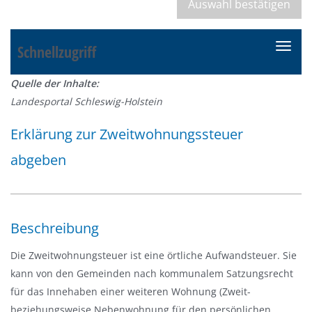
Schnellzugriff
N
a
Quelle der Inhalte:
v
Landesportal Schleswig-Holstein
i
g
Erklärung zur Zweitwohnungssteuer
a
abgeben
t
i
o
n
Beschreibung
e
i
Die Zweitwohnungsteuer ist eine örtliche Aufwandsteuer. Sie
n
kann von den Gemeinden nach kommunalem Satzungsrecht
-
für das Innehaben einer weiteren Wohnung (Zweit-
/
beziehungsweise Nebenwohnung für den persönlichen