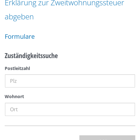
Erklärung zur Zweitwohnungssteuer
n
a
g
abgeben
t
e
i
n
o
Formulare
n
Zuständigkeitssuche
Postleitzahl
Wohnort