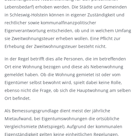
a
Lebensbedarf) erhoben werden. Die Städte und Gemeinden
u
in Schleswig-Holstein können in eigener Zuständigkeit und
s
rechtlicher sowie kommunalfinanzpolitischer
b
Eigenverantwortung entscheiden, ob und in welchem Umfang
l
sie Zweitwohnungsteuer erheben wollen. Eine Pflicht zur
e
Erhebung der Zweitwohnungsteuer besteht nicht.
n
In der Regel betrifft dies alle Personen, die im betreffenden
d
Ort eine Wohnung bezogen und diese als Nebenwohnung
e
gemeldet haben. Ob die Wohnung gemietet ist oder vom
n
Eigentümer selbst bewohnt wird, spielt dabei keine Rolle,
ebenso nicht die Frage, ob sich die Hauptwohnung am selben
Ort befindet.
Als Bemessungsgrundlage dient meist der jährliche
Mietaufwand, bei Eigentumswohnungen die ortsübliche
Vergleichsmiete (Mietspiegel). Aufgrund der kommunalen
Eigenständigkeit gelten keine einheitlichen Regelungen.