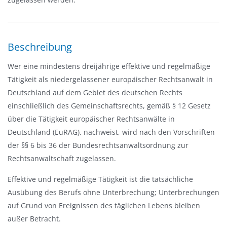
n
-
/
Beschreibung
a
u
Wer eine mindestens dreijährige effektive und regelmäßige
s
Tätigkeit als niedergelassener europäischer Rechtsanwalt in
b
Deutschland auf dem Gebiet des deutschen Rechts
l
einschließlich des Gemeinschaftsrechts, gemäß § 12 Gesetz
e
über die Tätigkeit europäischer Rechtsanwälte in
n
Deutschland (EuRAG), nachweist, wird nach den Vorschriften
d
der §§ 6 bis 36 der Bundesrechtsanwaltsordnung zur
e
Rechtsanwaltschaft zugelassen.
n
Effektive und regelmäßige Tätigkeit ist die tatsächliche
Ausübung des Berufs ohne Unterbrechung; Unterbrechungen
auf Grund von Ereignissen des täglichen Lebens bleiben
außer Betracht.