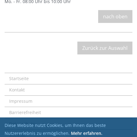
Mo. - Fr. 08:00 Uhr bis 10:00 Uhr
nach oben
Zurück zur Auswahl
Startseite
Kontakt
Impressum
Barrierefreiheit
Datenschutz
Diese Website nutzt Cookies, um Ihnen das beste
Nutzererlebnis zu ermöglichen.
Mehr erfahren.
Sitemap