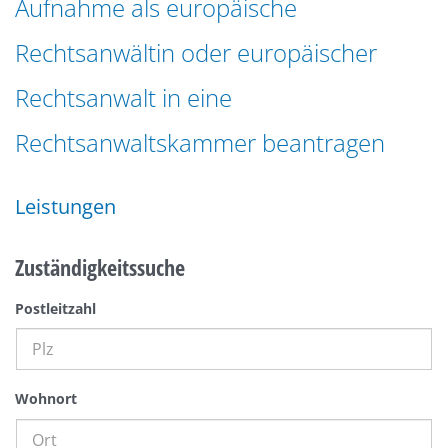
Aufnahme als europäische
n
a
g
Rechtsanwältin oder europäischer
t
e
i
n
Rechtsanwalt in eine
o
n
Rechtsanwaltskammer beantragen
Leistungen
Zuständigkeitssuche
Postleitzahl
Wohnort