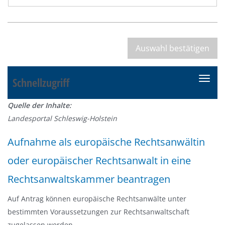
Schnellzugriff
N
a
Quelle der Inhalte:
v
Landesportal Schleswig-Holstein
i
g
Aufnahme als europäische Rechtsanwältin
a
oder europäischer Rechtsanwalt in eine
t
i
Rechtsanwaltskammer beantragen
o
n
Auf Antrag können europäische Rechtsanwälte unter
e
bestimmten Voraussetzungen zur Rechtsanwaltschaft
i
zugelassen werden.