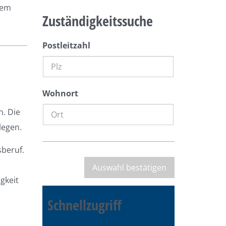
dem
Zuständigkeitssuche
Postleitzahl
Wohnort
n. Die
legen.
sberuf.
gkeit
Schnellzugriff