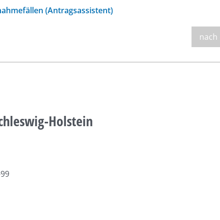
ahmefällen (Antragsassistent)
nach
chleswig-Holstein
-99