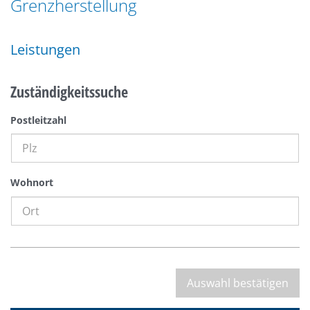
Grenzherstellung
n
a
g
t
e
Leistungen
i
n
o
n
Zuständigkeitssuche
Postleitzahl
Wohnort