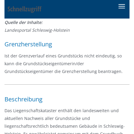
Schnellzugriff
N
a
Quelle der Inhalte:
v
Landesportal Schleswig-Holstein
i
g
Grenzherstellung
a
t
Ist der Grenzverlauf eines Grundstücks nicht eindeutig, so
i
kann die Grundstückseigentümerin/der
o
Grundstückseigentümer die Grenzherstellung beantragen.
n
e
i
Beschreibung
n
-
Das Liegenschaftskataster enthält den landesweiten und
/
aktuellen Nachweis aller Grundstücke und
a
liegenschaftsrechtlich bedeutsamen Gebäude in Schleswig-
u
Holstein. Es gewährleistet gemeinsam mit dem Grundbuch