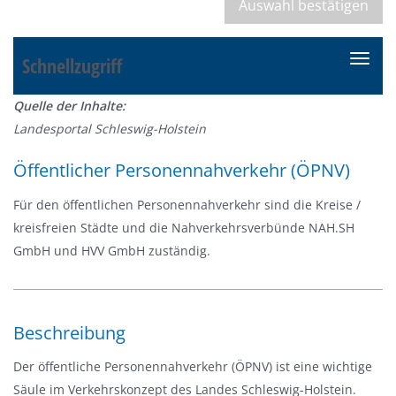
Schnellzugriff
N
a
Quelle der Inhalte:
v
Landesportal Schleswig-Holstein
i
g
Öffentlicher Personennahverkehr (ÖPNV)
a
t
Für den öffentlichen Personennahverkehr sind die Kreise /
i
kreisfreien Städte und die Nahverkehrsverbünde NAH.SH
o
GmbH und HVV GmbH zuständig.
n
e
i
Beschreibung
n
-
Der öffentliche Personennahverkehr (ÖPNV) ist eine wichtige
/
Säule im Verkehrskonzept des Landes Schleswig-Holstein.