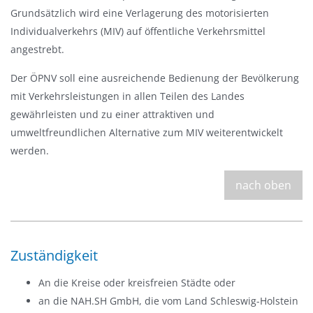
a
Grundsätzlich wird eine Verlagerung des motorisierten
u
Individualverkehrs (MIV) auf öffentliche Verkehrsmittel
s
angestrebt.
b
Der ÖPNV soll eine ausreichende Bedienung der Bevölkerung
l
mit Verkehrsleistungen in allen Teilen des Landes
e
gewährleisten und zu einer attraktiven und
n
umweltfreundlichen Alternative zum MIV weiterentwickelt
d
werden.
e
n
nach oben
Zuständigkeit
An die Kreise oder kreisfreien Städte oder
an die NAH.SH GmbH, die vom Land Schleswig-Holstein