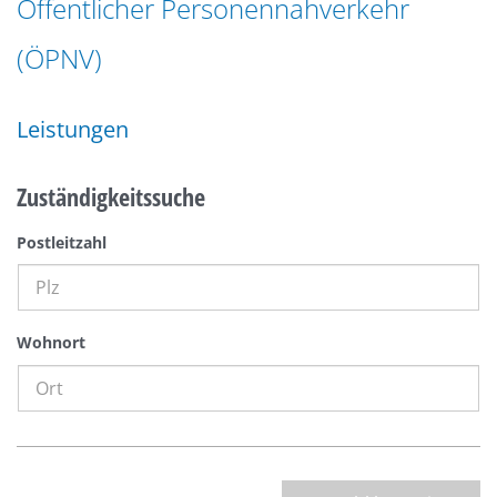
Öffentlicher Personennahverkehr
n
a
g
(ÖPNV)
t
e
i
n
o
Leistungen
n
Zuständigkeitssuche
Postleitzahl
Wohnort