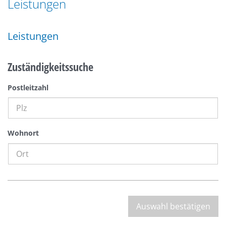
Leistungen
n
a
g
t
e
Leistungen
i
n
o
n
Zuständigkeitssuche
Postleitzahl
Wohnort