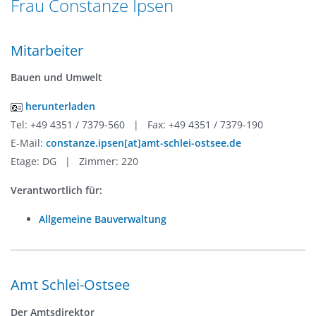
Frau Constanze Ipsen
n
a
g
t
e
Mitarbeiter
i
n
o
Bauen und Umwelt
n
herunterladen
Tel: +49 4351 / 7379-560 | Fax: +49 4351 / 7379-190
E-Mail:
constanze.ipsen[at]amt-schlei-ostsee.de
Etage: DG | Zimmer: 220
Verantwortlich für:
Allgemeine Bauverwaltung
Amt Schlei-Ostsee
Der Amtsdirektor