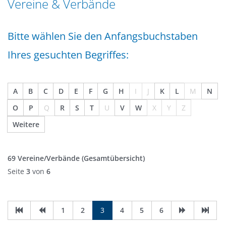
Vereine & Verbände
n
a
g
t
e
Bitte wählen Sie den Anfangsbuchstaben
i
n
o
Ihres gesuchten Begriffes:
n
A
B
C
D
E
F
G
H
I
J
K
L
M
N
O
P
Q
R
S
T
U
V
W
X
Y
Z
Weitere
69 Vereine/Verbände
(Gesamtübersicht)
Seite
3
von
6
1
2
3
4
5
6