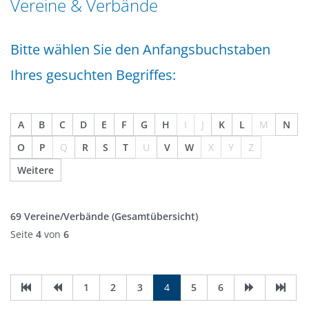
Vereine & Verbände
n
a
g
t
e
Bitte wählen Sie den Anfangsbuchstaben
i
n
o
Ihres gesuchten Begriffes:
n
A
B
C
D
E
F
G
H
I
J
K
L
M
N
O
P
Q
R
S
T
U
V
W
X
Y
Z
Weitere
69 Vereine/Verbände
(Gesamtübersicht)
Seite
4
von
6
1
2
3
4
5
6