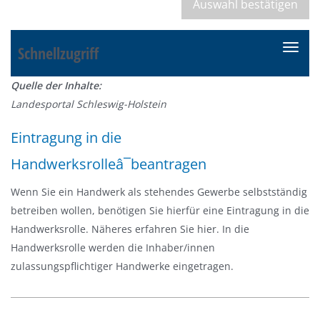
Schnellzugriff
N
a
Quelle der Inhalte:
v
Landesportal Schleswig-Holstein
i
g
Eintragung in die
a
Handwerksrolleâ¯beantragen
t
i
Wenn Sie ein Handwerk als stehendes Gewerbe selbstständig
o
betreiben wollen, benötigen Sie hierfür eine Eintragung in die
n
Handwerksrolle. Näheres erfahren Sie hier. In die
e
Handwerksrolle werden die Inhaber/innen
i
zulassungspflichtiger Handwerke eingetragen.
n
-
/