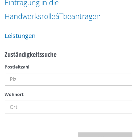
Eintragung in die
n
a
g
Handwerksrolleâ¯beantragen
t
e
i
n
o
Leistungen
n
Zuständigkeitssuche
Postleitzahl
Wohnort