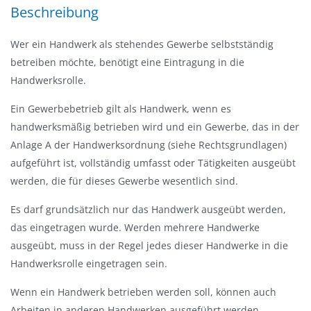
a
Beschreibung
u
Wer ein Handwerk als stehendes Gewerbe selbstständig
s
betreiben möchte, benötigt eine Eintragung in die
b
Handwerksrolle.
l
e
Ein Gewerbebetrieb gilt als Handwerk, wenn es
n
handwerksmäßig betrieben wird und ein Gewerbe, das in der
d
Anlage A der Handwerksordnung (siehe Rechtsgrundlagen)
e
aufgeführt ist, vollständig umfasst oder Tätigkeiten ausgeübt
n
werden, die für dieses Gewerbe wesentlich sind.
Es darf grundsätzlich nur das Handwerk ausgeübt werden,
das eingetragen wurde. Werden mehrere Handwerke
ausgeübt, muss in der Regel jedes dieser Handwerke in die
Handwerksrolle eingetragen sein.
Wenn ein Handwerk betrieben werden soll, können auch
Arbeiten in anderen Handwerken ausgeführt werden.